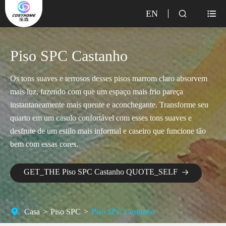
EN


Piso SPC Castanho
Os tons suaves e terrosos desses pisos marrom claro absorvem
mais luz, fazendo com que um espaço mais frio pareça
instantaneamente mais quente e aconchegante. Transforme seu
quarto em um casulo confortável com esses tons suaves e
desfrute de um estilo mais informal e caseiro que funcione tão
bem com essas cores.
GET_THE Piso SPC Castanho QUOTE_SELF

Casa
Piso SPC
Piso SPC Castanho