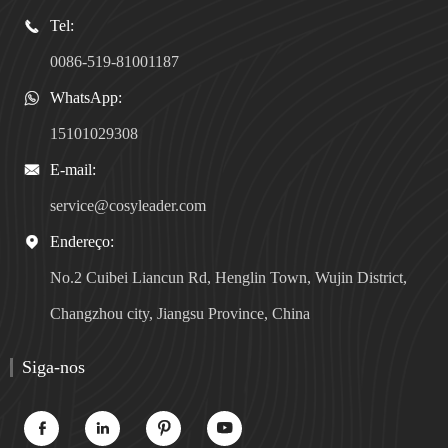
Tel:

0086-519-81001187
WhatsApp:

15101029308
E-mail:

service@cosyleader.com
Endereço:

No.2 Cuibei Liancun Rd, Henglin Town, Wujin District,
Changzhou city, Jiangsu Province, China
Siga-nos



