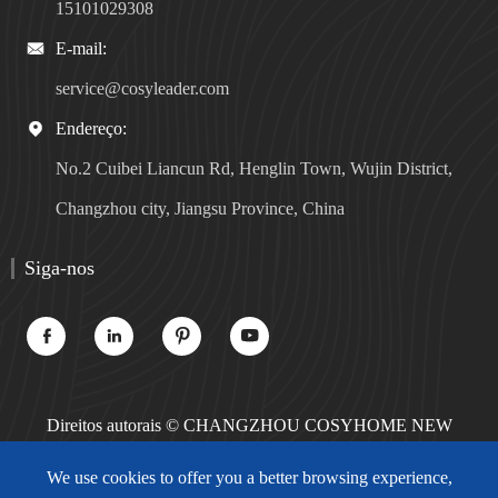
15101029308
E-mail:

service@cosyleader.com
Endereço:

No.2 Cuibei Liancun Rd, Henglin Town, Wujin District,
Changzhou city, Jiangsu Province, China
Siga-nos




Direitos autorais ©
CHANGZHOU COSYHOME NEW
MATERIALS TECHNOLOGY CO., LTD.
Todos os direitos
We use cookies to offer you a better browsing experience,
reservados.