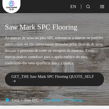
EN


Saw Mark SPC Flooring
As marcas de serra no piso SPC referem-se a marcas ou padrões
intencionais ou não intencionais deixados pelas lâminas de serra
durante o processo de corte ou moagem da madeira. Essas
marcas podem contribuir para o apelo estético do piso,
conferindo-lhe uma aparência única e rústica.
GET_THE Saw Mark SPC Flooring QUOTE_SELF

Casa
Piso SPC
Saw Mark SPC Flooring