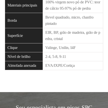
100% virgem novo pó de PVC: teor
Materiais principais
de cálcio 95-97% pó de pedra
Bevel quadrado, micro, chanfro
Borda
pintado
EIR, BP, grão de madeira, grão de p
Superfície
edra, cristal
Clique
Valinge, Unilin, I4F
Nível de brilho
2-4, 5-8, 9-11
Almofada anexada
EVA/IXPE/Cortiça
Seu especialista em pisos SPC