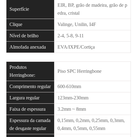
EIR, BP, grão de madeira, grão de p
Superfície
edra, cristal
Clique
Valinge, Unilin, I4F
Nível de brilho
2-4, 5-8, 9-11
Almofada anexada
EVA/IXPE/Cortiça
Produtos
Piso SPC Herringbone
Herringbone:
Comprimento regular
600-610mm
Largura regular
123mm-230mm
Faixa de espessura
3.2mm ~ 8mm
Espessura da camada
0,15mm, 0,2mm, 0,25mm, 0,3mm,
de desgaste regular
0,4mm, 0,5mm, 0,55mm