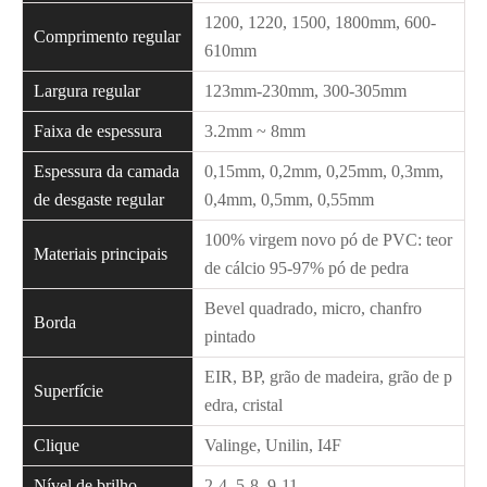
1200, 1220, 1500, 1800mm, 600-
Comprimento regular
610mm
Largura regular
123mm-230mm, 300-305mm
Faixa de espessura
3.2mm ~ 8mm
Espessura da camada
0,15mm, 0,2mm, 0,25mm, 0,3mm,
de desgaste regular
0,4mm, 0,5mm, 0,55mm
100% virgem novo pó de PVC: teor
Materiais principais
de cálcio 95-97% pó de pedra
Bevel quadrado, micro, chanfro
Borda
pintado
EIR, BP, grão de madeira, grão de p
Superfície
edra, cristal
Clique
Valinge, Unilin, I4F
Nível de brilho
2-4, 5-8, 9-11