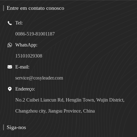
Entre em contato conosco
Tel:

0086-519-81001187
WhatsApp:

15101029308
E-mail:

service@cosyleader.com
Endereço:

No.2 Cuibei Liancun Rd, Henglin Town, Wujin District,
Changzhou city, Jiangsu Province, China
Siga-nos