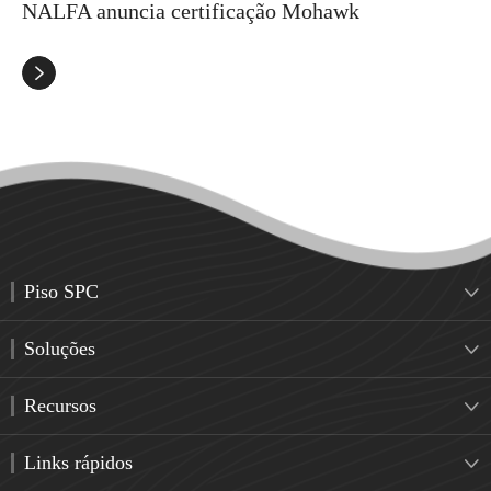
NALFA anuncia certificação Mohawk

Piso SPC

Soluções

Recursos

Links rápidos
