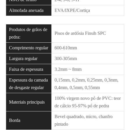
Almofada anexada
EVA/IXPE/Cortiça
Produtos de grãos de
Pisos de ardósia Finsih SPC
pedra:
Comprimento regular
600-610mm
Largura regular
300-305mm
Faixa de espessura
3.2mm ~ 8mm
Espessura da camada
0,15mm, 0,2mm, 0,25mm, 0,3mm,
de desgaste regular
0,4mm, 0,5mm, 0,55mm
100% virgem novo pó de PVC: teor
Materiais principais
de cálcio 95-97% pó de pedra
Bevel quadrado, micro, chanfro
Borda
pintado