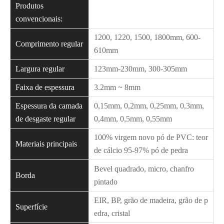
Produtos
convencionais:
1200, 1220, 1500, 1800mm, 600-
Comprimento regular
610mm
Largura regular
123mm-230mm, 300-305mm
Faixa de espessura
3.2mm ~ 8mm
Espessura da camada
0,15mm, 0,2mm, 0,25mm, 0,3mm,
de desgaste regular
0,4mm, 0,5mm, 0,55mm
100% virgem novo pó de PVC: teor
Materiais principais
de cálcio 95-97% pó de pedra
Bevel quadrado, micro, chanfro
Borda
pintado
EIR, BP, grão de madeira, grão de p
Superfície
edra, cristal