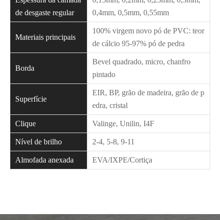
de desgaste regular
0,4mm, 0,5mm, 0,55mm
100% virgem novo pó de PVC: teor
Materiais principais
de cálcio 95-97% pó de pedra
Bevel quadrado, micro, chanfro
Borda
pintado
EIR, BP, grão de madeira, grão de p
Superfície
edra, cristal
Clique
Valinge, Unilin, I4F
Nível de brilho
2-4, 5-8, 9-11
Almofada anexada
EVA/IXPE/Cortiça