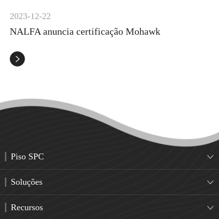
2023-12-22
NALFA anuncia certificação Mohawk

Piso SPC

Soluções

Recursos
