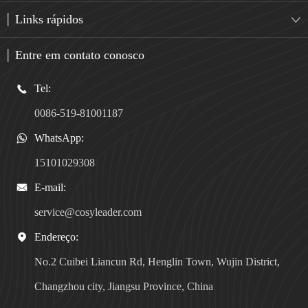
Links rápidos

Entre em contato conosco
Tel:

0086-519-81001187
WhatsApp:

15101029308
E-mail:

service@cosyleader.com
Endereço:

No.2 Cuibei Liancun Rd, Henglin Town, Wujin District,
Changzhou city, Jiangsu Province, China