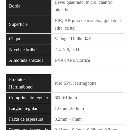
Bevel quadrado, micro, chanfro
Borda
pintado
EIR, BP, grão de madeira, grão de p
Superfície
edra, cristal
Clique
Valinge, Unilin, I4F
Nível de brilho
2-4, 5-8, 9-11
Almofada anexada
EVA/IXPE/Cortiça
Produtos
Piso SPC Herringbone
Herringbone:
Comprimento regular
600-610mm
Largura regular
123mm-230mm
Faixa de espessura
3.2mm ~ 8mm
Espessura da camada
0,15mm, 0,2mm, 0,25mm, 0,3mm,