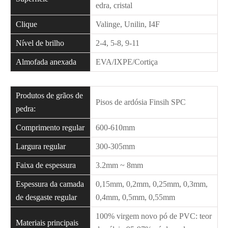
edra, cristal
Clique
Valinge, Unilin, I4F
Nível de brilho
2-4, 5-8, 9-11
Almofada anexada
EVA/IXPE/Cortiça
Produtos de grãos de
Pisos de ardósia Finsih SPC
pedra:
Comprimento regular
600-610mm
Largura regular
300-305mm
Faixa de espessura
3.2mm ~ 8mm
Espessura da camada
0,15mm, 0,2mm, 0,25mm, 0,3mm,
de desgaste regular
0,4mm, 0,5mm, 0,55mm
100% virgem novo pó de PVC: teor
Materiais principais