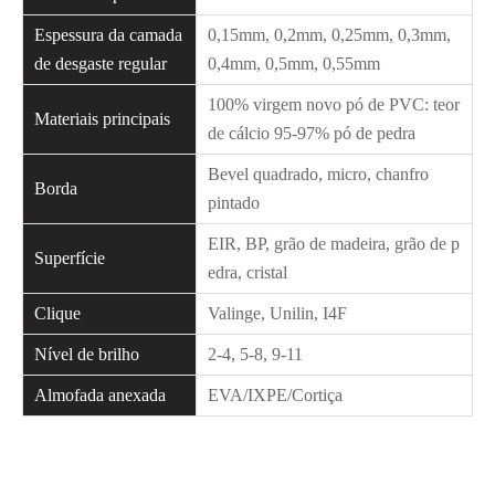
Espessura da camada
0,15mm, 0,2mm, 0,25mm, 0,3mm,
de desgaste regular
0,4mm, 0,5mm, 0,55mm
100% virgem novo pó de PVC: teor
Materiais principais
de cálcio 95-97% pó de pedra
Bevel quadrado, micro, chanfro
Borda
pintado
EIR, BP, grão de madeira, grão de p
Superfície
edra, cristal
Clique
Valinge, Unilin, I4F
Nível de brilho
2-4, 5-8, 9-11
Almofada anexada
EVA/IXPE/Cortiça