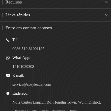
Recursos

Links rápidos

Entre em contato conosco
Tel:

0086-519-81001187
WhatsApp:

15101029308
E-mail:

service@cosyleader.com
Endereço:

No.2 Cuibei Liancun Rd, Henglin Town, Wujin District,