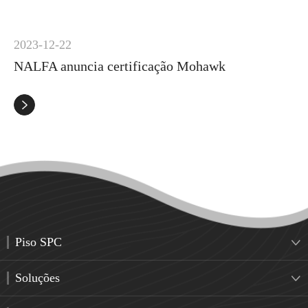
2023-12-22
NALFA anuncia certificação Mohawk

Piso SPC

Soluções
