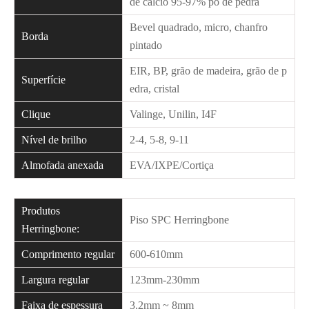
de cálcio 95-97% pó de pedra
Bevel quadrado, micro, chanfro
Borda
pintado
EIR, BP, grão de madeira, grão de p
Superfície
edra, cristal
Clique
Valinge, Unilin, I4F
Nível de brilho
2-4, 5-8, 9-11
Almofada anexada
EVA/IXPE/Cortiça
Produtos
Piso SPC Herringbone
Herringbone:
Comprimento regular
600-610mm
Largura regular
123mm-230mm
Faixa de espessura
3.2mm ~ 8mm