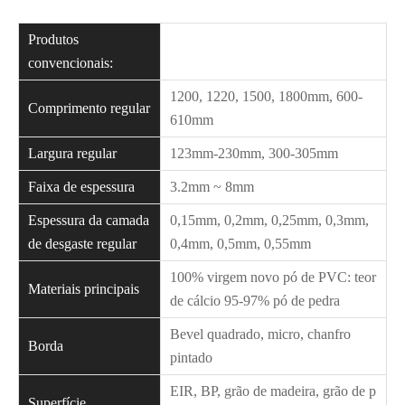
Produtos
convencionais:
1200, 1220, 1500, 1800mm, 600-
Comprimento regular
610mm
Largura regular
123mm-230mm, 300-305mm
Faixa de espessura
3.2mm ~ 8mm
Espessura da camada
0,15mm, 0,2mm, 0,25mm, 0,3mm,
de desgaste regular
0,4mm, 0,5mm, 0,55mm
100% virgem novo pó de PVC: teor
Materiais principais
de cálcio 95-97% pó de pedra
Bevel quadrado, micro, chanfro
Borda
pintado
EIR, BP, grão de madeira, grão de p
Superfície