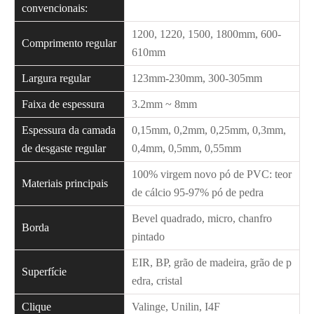
convencionais:
1200, 1220, 1500, 1800mm, 600-
Comprimento regular
610mm
Largura regular
123mm-230mm, 300-305mm
Faixa de espessura
3.2mm ~ 8mm
Espessura da camada
0,15mm, 0,2mm, 0,25mm, 0,3mm,
de desgaste regular
0,4mm, 0,5mm, 0,55mm
100% virgem novo pó de PVC: teor
Materiais principais
de cálcio 95-97% pó de pedra
Bevel quadrado, micro, chanfro
Borda
pintado
EIR, BP, grão de madeira, grão de p
Superfície
edra, cristal
Clique
Valinge, Unilin, I4F