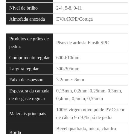
Nível de brilho
2-4, 5-8, 9-11
Almofada anexada
EVA/IXPE/Cortiça
Produtos de grãos de
Pisos de ardósia Finsih SPC
pedra:
Comprimento regular
600-610mm
Largura regular
300-305mm
Faixa de espessura
3.2mm ~ 8mm
Espessura da camada
0,15mm, 0,2mm, 0,25mm, 0,3mm,
de desgaste regular
0,4mm, 0,5mm, 0,55mm
100% virgem novo pó de PVC: teor
Materiais principais
de cálcio 95-97% pó de pedra
Bevel quadrado, micro, chanfro
Borda