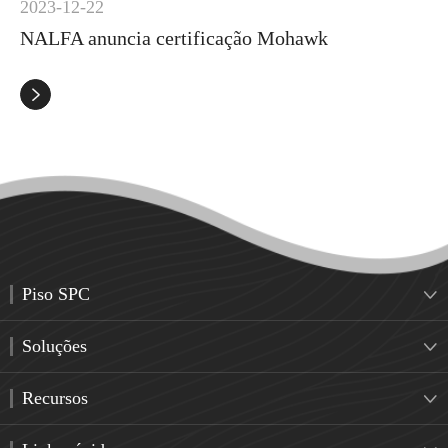
2023-12-22
NALFA anuncia certificação Mohawk

Piso SPC

Soluções

Recursos
