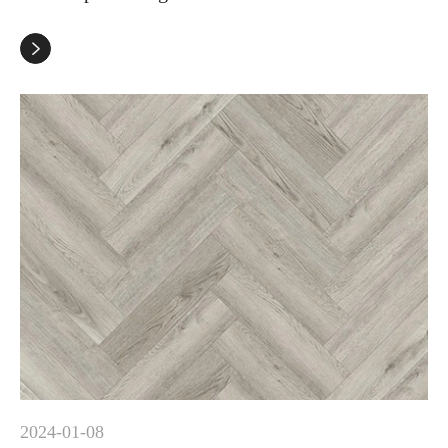

2024-01-08