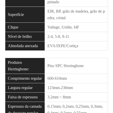
pintado
EIR, BP, grão de madeira, grão de p
Superfície
edra, cristal
Clique
Valinge, Unilin, I4F
Nível de brilho
2-4, 5-8, 9-11
Almofada anexada
EVA/IXPE/Cortiça
Produtos
Piso SPC Herringbone
Herringbone:
Comprimento regular
600-610mm
Largura regular
123mm-230mm
Faixa de espessura
3.2mm ~ 8mm
Espessura da camada
0,15mm, 0,2mm, 0,25mm, 0,3mm,
de desgaste regular
0,4mm, 0,5mm, 0,55mm