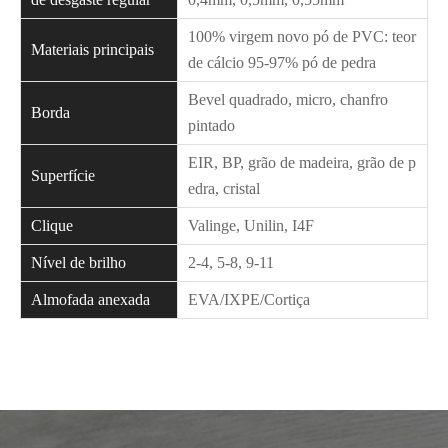
100% virgem novo pó de PVC: teor
Materiais principais
de cálcio 95-97% pó de pedra
Bevel quadrado, micro, chanfro
Borda
pintado
EIR, BP, grão de madeira, grão de p
Superfície
edra, cristal
Clique
Valinge, Unilin, I4F
Nível de brilho
2-4, 5-8, 9-11
Almofada anexada
EVA/IXPE/Cortiça