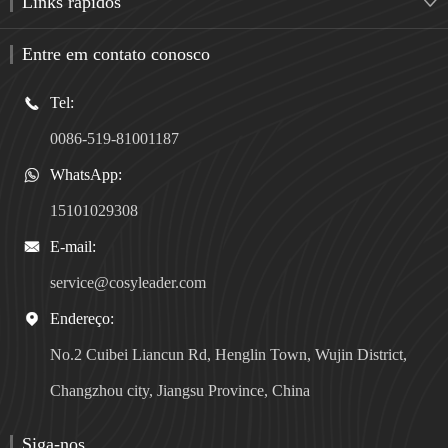
Links rápidos

Entre em contato conosco
Tel:

0086-519-81001187
WhatsApp:

15101029308
E-mail:

service@cosyleader.com
Endereço:

No.2 Cuibei Liancun Rd, Henglin Town, Wujin District,
Changzhou city, Jiangsu Province, China
Siga-nos