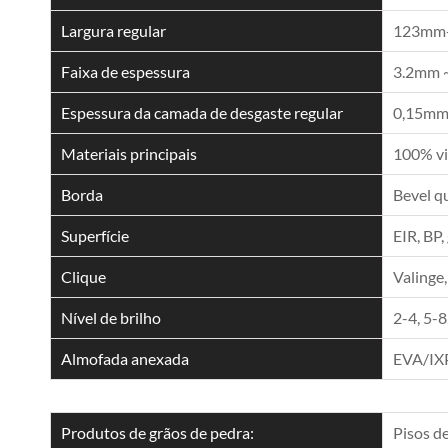
Largura regular
123mm
Faixa de espessura
3.2mm 
Espessura da camada de desgaste regular
0,15mm,
Materiais principais
100% vi
Borda
Bevel q
Superfície
EIR, BP,
Clique
Valinge,
Nível de brilho
2-4, 5-8
Almofada anexada
EVA/IX
Produtos de grãos de pedra:
Pisos d