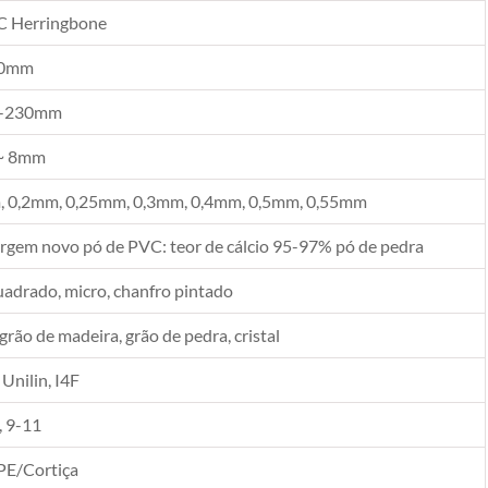
C Herringbone
10mm
-230mm
~ 8mm
 0,2mm, 0,25mm, 0,3mm, 0,4mm, 0,5mm, 0,55mm
rgem novo pó de PVC: teor de cálcio 95-97% pó de pedra
uadrado, micro, chanfro pintado
 grão de madeira, grão de pedra, cristal
 Unilin, I4F
, 9-11
PE/Cortiça