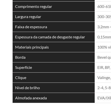
Comprimento regular
600-6
Largura regular
300-3
Faixa de espessura
3.2mm 
Espessura da camada de desgaste regular
0,15mm,
Materiais principais
100% vi
Borda
Bevel q
Superfície
EIR, BP,
Clique
Valinge,
Nível de brilho
2-4, 5-8
Almofada anexada
EVA/IX