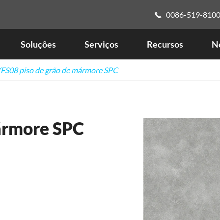
0086-519-810

Soluções
Serviços
Recursos
No
FS08 piso de grão de mármore SPC
ármore SPC