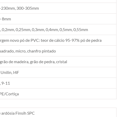
-230mm, 300-305mm
~ 8mm
 0,2mm, 0,25mm, 0,3mm, 0,4mm, 0,5mm, 0,55mm
rgem novo pó de PVC: teor de cálcio 95-97% pó de pedra
uadrado, micro, chanfro pintado
 grão de madeira, grão de pedra, cristal
 Unilin, I4F
, 9-11
PE/Cortiça
e ardósia Finsih SPC