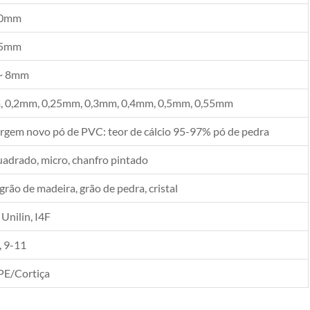
10mm
05mm
~ 8mm
 0,2mm, 0,25mm, 0,3mm, 0,4mm, 0,5mm, 0,55mm
rgem novo pó de PVC: teor de cálcio 95-97% pó de pedra
uadrado, micro, chanfro pintado
 grão de madeira, grão de pedra, cristal
 Unilin, I4F
, 9-11
PE/Cortiça