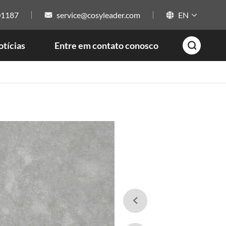
01187
service@cosyleader.com
EN



tícias
Entre em contato conosco

