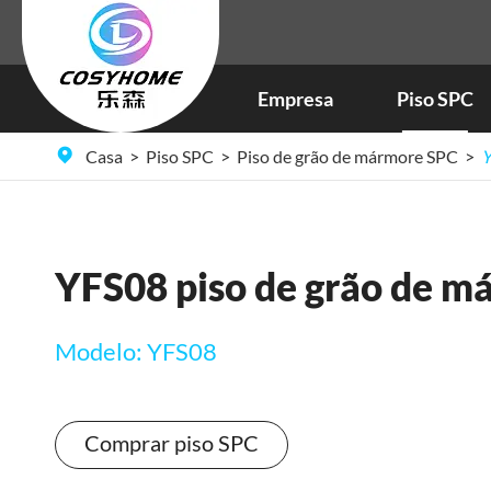
Empresa
Piso SPC
Revestimento de cor natural SPC
Pavimento SPC da América do Norte
Casa
Piso SPC
Piso de grão de mármore SPC
Y
YFS08 piso de grão de m
Modelo: YFS08
Comprar piso SPC