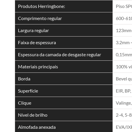
Produtos Herringbone:
Piso SP
Comprimento regular
600-6
Largura regular
123mm
Faixa de espessura
3.2mm 
Espessura da camada de desgaste regular
0,15mm,
Materiais principais
100% vi
Borda
Bevel q
Superfície
EIR, BP,
Clique
Valinge,
Nível de brilho
2-4, 5-8
Almofada anexada
EVA/IX