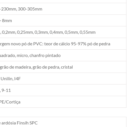
-230mm, 300-305mm
~ 8mm
 0,2mm, 0,25mm, 0,3mm, 0,4mm, 0,5mm, 0,55mm
rgem novo pó de PVC: teor de cálcio 95-97% pó de pedra
uadrado, micro, chanfro pintado
 grão de madeira, grão de pedra, cristal
 Unilin, I4F
, 9-11
PE/Cortiça
e ardósia Finsih SPC