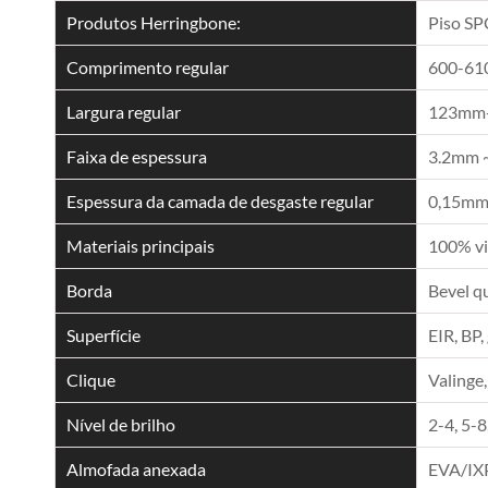
Produtos Herringbone:
Piso SP
Comprimento regular
600-6
Largura regular
123mm
Faixa de espessura
3.2mm 
Espessura da camada de desgaste regular
0,15mm,
Materiais principais
100% vi
Borda
Bevel q
Superfície
EIR, BP,
Clique
Valinge,
Nível de brilho
2-4, 5-8
Almofada anexada
EVA/IX