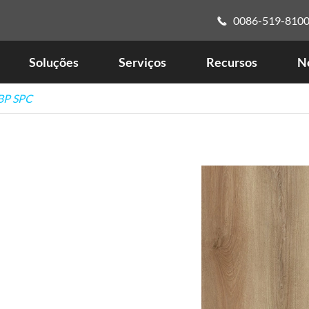
0086-519-810

Soluções
Serviços
Recursos
No
BP SPC