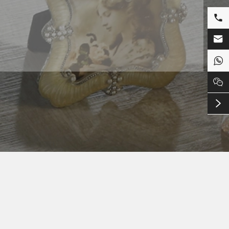




