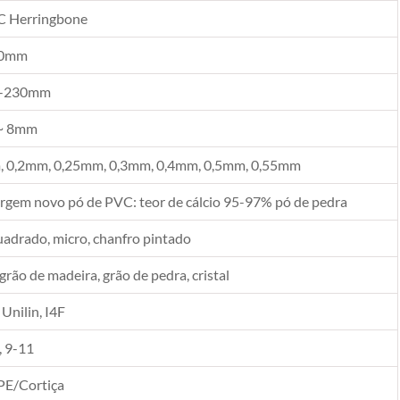
C Herringbone
10mm
-230mm
~ 8mm
 0,2mm, 0,25mm, 0,3mm, 0,4mm, 0,5mm, 0,55mm
rgem novo pó de PVC: teor de cálcio 95-97% pó de pedra
uadrado, micro, chanfro pintado
 grão de madeira, grão de pedra, cristal
 Unilin, I4F
, 9-11
PE/Cortiça