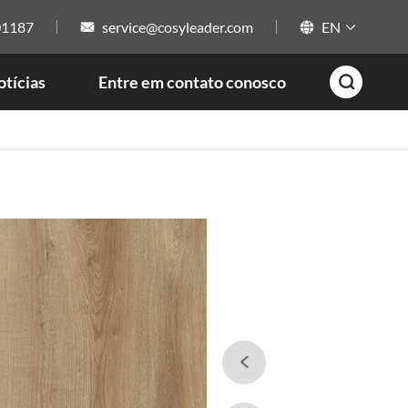
01187
service@cosyleader.com
EN



tícias
Entre em contato conosco

