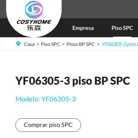
Empresa
Piso SPC
Revestimento de cor natural SPC
Pavimento SPC da América do Norte
Casa
Piso SPC
Pisos BP SPC
YF06305-3 piso 
YF06305-3 piso BP SPC
Modelo: YF06305-3
Comprar piso SPC