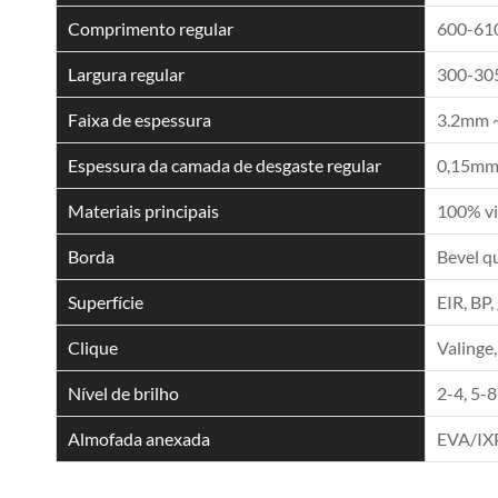
Comprimento regular
600-6
Largura regular
300-3
Faixa de espessura
3.2mm 
Espessura da camada de desgaste regular
0,15mm,
Materiais principais
100% vi
Borda
Bevel q
Superfície
EIR, BP,
Clique
Valinge,
Nível de brilho
2-4, 5-8
Almofada anexada
EVA/IX