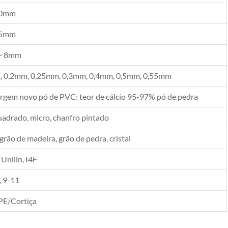
10mm
05mm
~ 8mm
 0,2mm, 0,25mm, 0,3mm, 0,4mm, 0,5mm, 0,55mm
rgem novo pó de PVC: teor de cálcio 95-97% pó de pedra
uadrado, micro, chanfro pintado
 grão de madeira, grão de pedra, cristal
 Unilin, I4F
, 9-11
PE/Cortiça