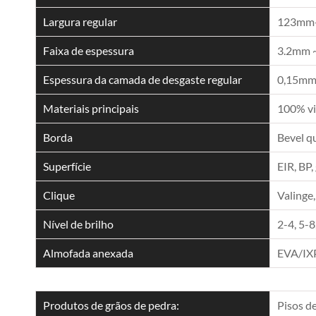
Largura regular
123mm
Faixa de espessura
3.2mm 
Espessura da camada de desgaste regular
0,15mm,
Materiais principais
100% vi
Borda
Bevel q
Superfície
EIR, BP,
Clique
Valinge,
Nível de brilho
2-4, 5-8
Almofada anexada
EVA/IX
Produtos de grãos de pedra:
Pisos d