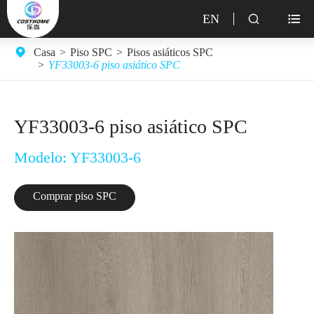
EN


Casa
Piso SPC
Pisos asiáticos SPC
YF33003-6 piso asiático SPC
YF33003-6 piso asiático SPC
Modelo: YF33003-6
Comprar piso SPC