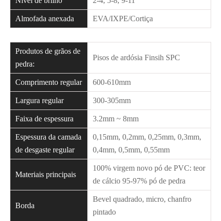
Nível de brilho
2-4, 5-8, 9-11
Almofada anexada
EVA/IXPE/Cortiça
Produtos de grãos de
Pisos de ardósia Finsih SPC
pedra:
Comprimento regular
600-610mm
Largura regular
300-305mm
Faixa de espessura
3.2mm ~ 8mm
Espessura da camada
0,15mm, 0,2mm, 0,25mm, 0,3mm,
de desgaste regular
0,4mm, 0,5mm, 0,55mm
100% virgem novo pó de PVC: teor
Materiais principais
de cálcio 95-97% pó de pedra
Bevel quadrado, micro, chanfro
Borda
pintado