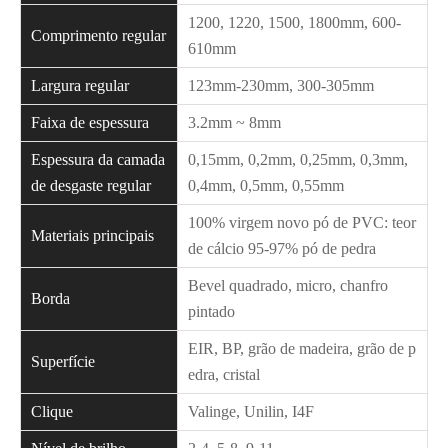
1200, 1220, 1500, 1800mm, 600-
Comprimento regular
610mm
Largura regular
123mm-230mm, 300-305mm
Faixa de espessura
3.2mm ~ 8mm
Espessura da camada
0,15mm, 0,2mm, 0,25mm, 0,3mm,
de desgaste regular
0,4mm, 0,5mm, 0,55mm
100% virgem novo pó de PVC: teor
Materiais principais
de cálcio 95-97% pó de pedra
Bevel quadrado, micro, chanfro
Borda
pintado
EIR, BP, grão de madeira, grão de p
Superfície
edra, cristal
Clique
Valinge, Unilin, I4F