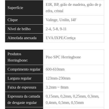
EIR, BP, grão de madeira, grão de p
Superfície
edra, cristal
Clique
Valinge, Unilin, I4F
Nível de brilho
2-4, 5-8, 9-11
Almofada anexada
EVA/IXPE/Cortiça
Produtos
Piso SPC Herringbone
Herringbone:
Comprimento regular
600-610mm
Largura regular
123mm-230mm
Faixa de espessura
3.2mm ~ 8mm
Espessura da camada
0,15mm, 0,2mm, 0,25mm, 0,3mm,
de desgaste regular
0,4mm, 0,5mm, 0,55mm