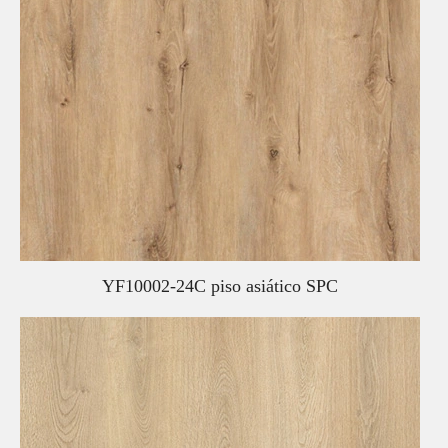
YF10002-24C piso asiático SPC