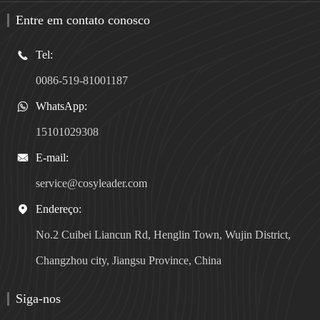
Entre em contato conosco
Tel:

0086-519-81001187
WhatsApp:

15101029308
E-mail:

service@cosyleader.com
Endereço:

No.2 Cuibei Liancun Rd, Henglin Town, Wujin District,
Changzhou city, Jiangsu Province, China
Siga-nos