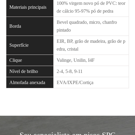
100% virgem novo pó de PVC: teor
Materiais principais
de cálcio 95-97% pó de pedra
Bevel quadrado, micro, chanfro
Borda
pintado
EIR, BP, grão de madeira, grão de p
Superfície
edra, cristal
Clique
Valinge, Unilin, I4F
Nível de brilho
2-4, 5-8, 9-11
Almofada anexada
EVA/IXPE/Cortiça