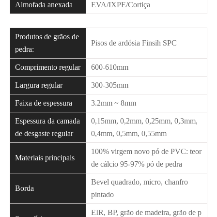
Almofada anexada
EVA/IXPE/Cortiça
Produtos de grãos de
Pisos de ardósia Finsih SPC
pedra:
Comprimento regular
600-610mm
Largura regular
300-305mm
Faixa de espessura
3.2mm ~ 8mm
Espessura da camada
0,15mm, 0,2mm, 0,25mm, 0,3mm,
de desgaste regular
0,4mm, 0,5mm, 0,55mm
100% virgem novo pó de PVC: teor
Materiais principais
de cálcio 95-97% pó de pedra
Bevel quadrado, micro, chanfro
Borda
pintado
EIR, BP, grão de madeira, grão de p