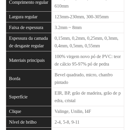
Comprimento regular
610mm
Largura regular
123mm-230mm, 300-305mm
Faixa de espessura
3.2mm ~ 8mm
Espessura da camada
0,15mm, 0,2mm, 0,25mm, 0,3mm,
de desgaste regular
0,4mm, 0,5mm, 0,55mm
100% virgem novo pó de PVC: teor
Materiais principais
de cálcio 95-97% pó de pedra
Bevel quadrado, micro, chanfro
Borda
pintado
EIR, BP, grão de madeira, grão de p
Superfície
edra, cristal
Clique
Valinge, Unilin, I4F
Nível de brilho
2-4, 5-8, 9-11