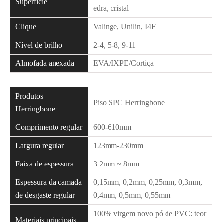
Superfície
edra, cristal
Clique
Valinge, Unilin, I4F
Nível de brilho
2-4, 5-8, 9-11
Almofada anexada
EVA/IXPE/Cortiça
Produtos
Piso SPC Herringbone
Herringbone:
Comprimento regular
600-610mm
Largura regular
123mm-230mm
Faixa de espessura
3.2mm ~ 8mm
Espessura da camada
0,15mm, 0,2mm, 0,25mm, 0,3mm,
de desgaste regular
0,4mm, 0,5mm, 0,55mm
100% virgem novo pó de PVC: teor
Materiais principais