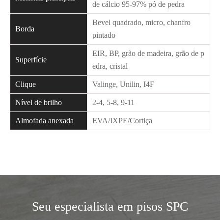
de cálcio 95-97% pó de pedra
Bevel quadrado, micro, chanfro
Borda
pintado
EIR, BP, grão de madeira, grão de p
Superfície
edra, cristal
Clique
Valinge, Unilin, I4F
Nível de brilho
2-4, 5-8, 9-11
Almofada anexada
EVA/IXPE/Cortiça
Seu especialista em pisos SPC