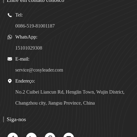
Entre em contato conosco
Tel:

0086-519-81001187
WhatsApp:

15101029308
E-mail:

service@cosyleader.com
Endereço:

No.2 Cuibei Liancun Rd, Henglin Town, Wujin District,
Changzhou city, Jiangsu Province, China
Siga-nos